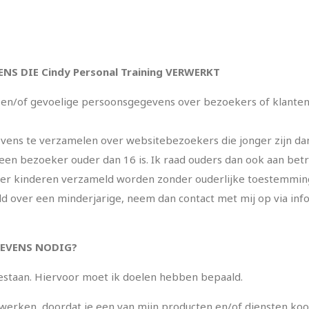
ENS DIE
Cindy Personal Training
VERWERKT
en/of gevoelige persoonsgegevens over bezoekers of klanten, te
gevens te verzamelen over websitebezoekers die jonger zijn da
 een bezoeker ouder dan 16 is. Ik raad ouders dan ook aan betro
r kinderen verzameld worden zonder ouderlijke toestemming. A
 over een minderjarige, neem dan contact met mij op via
inf
EVENS NODIG?
estaan. Hiervoor moet ik doelen hebben bepaald.
werken, doordat je een van mijn producten en/of diensten ko