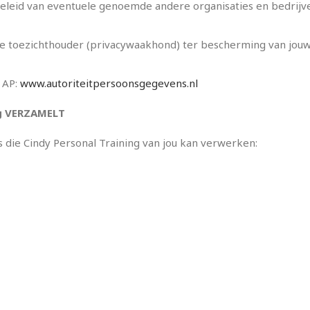
ybeleid van eventuele genoemde andere organisaties en bedrijv
ale toezichthouder (privacywaakhond) ter bescherming van jo
 AP:
www.autoriteitpersoonsgegevens.nl
g
VERZAMELT
die Cindy Personal Training van jou kan verwerken: