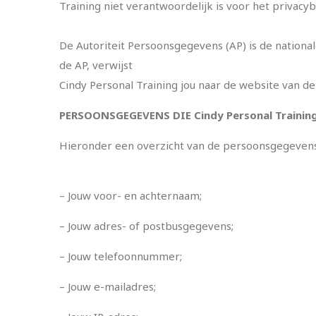
Training niet verantwoordelijk is voor het privac
De Autoriteit Persoonsgegevens (AP) is de nation
de AP, verwijst
Cindy Personal Training jou naar de website van de
PERSOONSGEGEVENS DIE
C
i
n
d
y
P
e
r
s
o
n
a
l
T
r
a
i
n
i
n
Hieronder een overzicht van de persoonsgegevens 
– Jouw voor- en achternaam;
– Jouw adres- of postbusgegevens;
– Jouw telefoonnummer;
– Jouw e-mailadres;