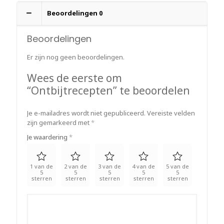
Beoordelingen
0
Beoordelingen
Er zijn nog geen beoordelingen.
Wees de eerste om
“Ontbijtrecepten” te beoordelen
Je e-mailadres wordt niet gepubliceerd.
Vereiste velden
zijn gemarkeerd met
*
Je waardering
*
1 van de
2 van de
3 van de
4 van de
5 van de
5
5
5
5
5
sterren
sterren
sterren
sterren
sterren