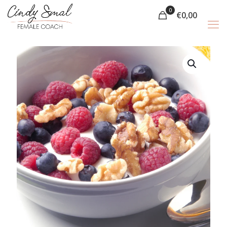
0
€
0,00