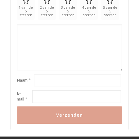
1 van de
2 van de
3 van de
4 van de
5 van de
5
5
5
5
5
sterren
sterren
sterren
sterren
sterren
Naam
*
E-
mail
*
Alternative: