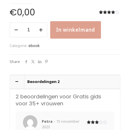
€
0,00
Gewaardeerd
2
4.00
op
Gratis
5
In winkelmand
gebaseerd
gids
Alternative:
op
voor
klantbeoordelingen
35+
Categorie:
ebook
vrouwen
aantal
Share
Beoordelingen
2
2 beoordelingen voor
Gratis gids
voor 35+ vrouwen
Petra
–
15 november
2023
Gewaardeerd