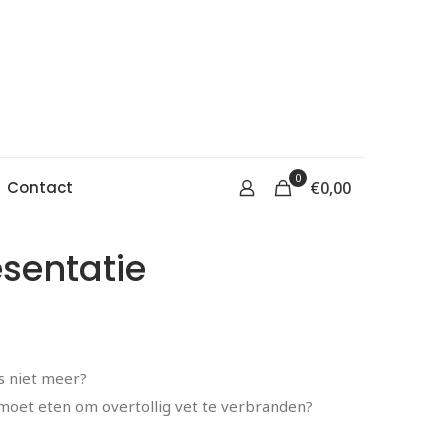
0
Contact
€
0,00
sentatie
s niet meer?
 moet eten om overtollig vet te verbranden?