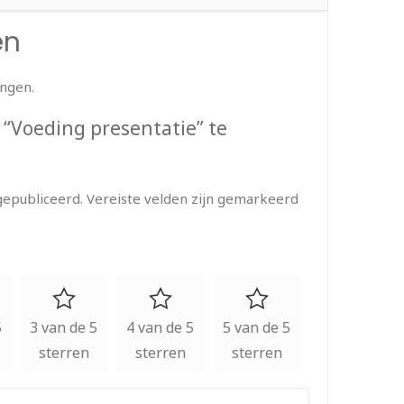
en
ingen.
“Voeding presentatie” te
gepubliceerd.
Vereiste velden zijn gemarkeerd
5
3 van de 5
4 van de 5
5 van de 5
sterren
sterren
sterren