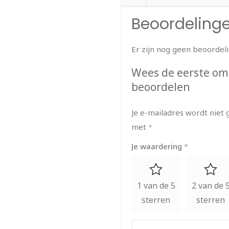
Beoordeling
Er zijn nog geen beoordel
Wees de eerste om 
beoordelen
Je e-mailadres wordt niet 
met
*
Je waardering
*
1 van de 5
2 van de 
sterren
sterren