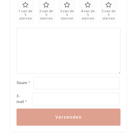
1 van de
2 van de
3 van de
4 van de
5 van de
5
5
5
5
5
sterren
sterren
sterren
sterren
sterren
Naam
*
E-
mail
*
Alternative: