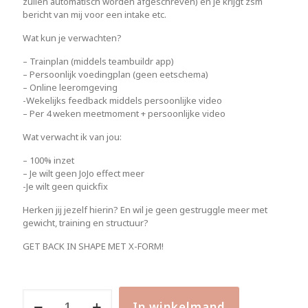
zullen automatisch worden afgeschreven) en je krijgt zsm
bericht van mij voor een intake etc.
Wat kun je verwachten?
– Trainplan (middels teambuildr app)
– Persoonlijk voedingplan (geen eetschema)
– Online leeromgeving
-Wekelijks feedback middels persoonlijke video
– Per 4 weken meetmoment + persoonlijke video
Wat verwacht ik van jou:
– 100% inzet
– Je wilt geen JoJo effect meer
-Je wilt geen quickfix
Herken jij jezelf hierin? En wil je geen gestruggle meer met
gewicht, training en structuur?
GET BACK IN SHAPE MET X-FORM!
X-
In winkelmand