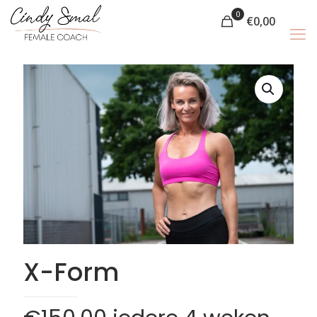
0
€
0,00
X-Form