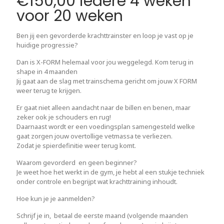
€
150,00
iedere 4 weken
voor 20 weken
Ben jij een gevorderde krachttrainster en loop je vast op je
huidige progressie?
Dan is X-FORM helemaal voor jou weggelegd. Kom terug in
shape in 4 maanden
Jij gaat aan de slag met trainschema gericht om jouw X FORM
weer terug te krijgen.
Er gaat niet alleen aandacht naar de billen en benen, maar
zeker ook je schouders en rug!
Daarnaast wordt er een voedingsplan samengesteld welke
gaat zorgen jouw overtollige vetmassa te verliezen.
Zodat je spierdefinitie weer terug komt.
Waarom gevorderd en geen beginner?
Je weet hoe het werkt in de gym, je hebt al een stukje techniek
onder controle en begrijpt wat krachttraining inhoudt.
Hoe kun je je aanmelden?
Schrijf je in, betaal de eerste maand (volgende maanden